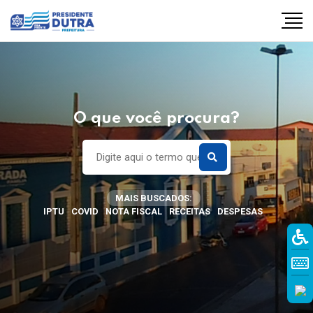
O que você procura?
MAIS BUSCADOS:
IPTU
COVID
NOTA FISCAL
RECEITAS
DESPESAS