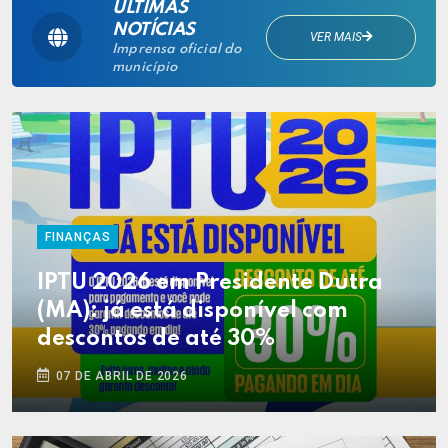
ÚLTIMAS
NOTÍCIAS
VER MAIS
Imprensa oficial do
município
FINANÇAS
IPTU 2026 em Presidente Dutra
(MA): já está disponível com
descontos de até 30%
07 DE ABRIL DE 2026