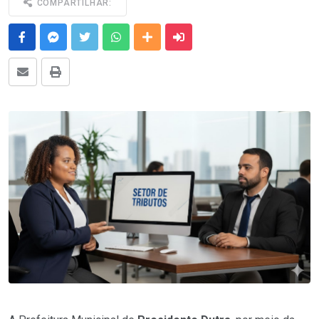
COMPARTILHAR:
Facebook
Messenger
Twitter
Whatsapp
Outras Mídias
Enviar para um amigo
E-mail
Imprimir