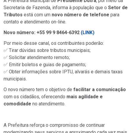
A Prefeitura Municipal de
Presidente Dutra
, por meio da
Secretaria de Fazenda, informa à população que o
Setor de
Tributos
está com um
novo número de telefone
para
contato e atendimento on-line.
Novo número: +55 99 9 8464-6392
(LINK)
Por meio desse canal, os contribuintes poderão:
✅ Tirar dúvidas sobre tributos municipais;
✅ Solicitar atendimento remoto;
✅ Emitir boletos e guias de pagamento;
✅ Obter informações sobre IPTU, alvarás e demais taxas
municipais.
O novo número tem o objetivo de
facilitar a comunicação
com os cidadãos, oferecendo
mais agilidade e
comodidade
no atendimento.
A Prefeitura reforça o compromisso de continuar
modernizando seus serviços e aproximando cada vez mais